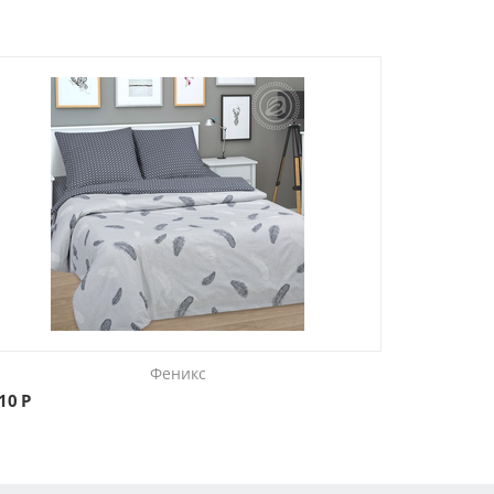
Феникс
710
Р