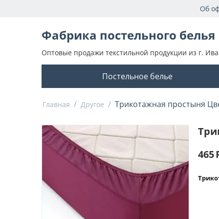
Об о
Фабрика постельного белья
Оптовые продажи текстильной продукции из г. Ива
Постельное белье
/
/
Трикотажная простыня Цв
Главная
Другое
Три
465
Трико