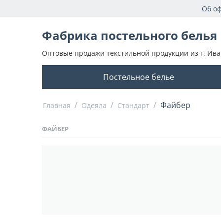
Об о
Фабрика постельного белья
Оптовые продажи текстильной продукции из г. Ива
Постельное белье
/
/
/
Файбер
Главная
Одеяла
Стандарт
ФАЙБЕР