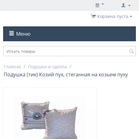
Корзина пуста
Меню
/
/
Главная
Подушки и одеяла
Подушка (тик) Козий пух, стеганная на козьем пуху