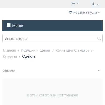
Корзина пуста
Меню
/
/
/
Главная
Подушки и одеяла
Коллекция Стандарт
/
Одеяла
Кукуруза
ОДЕЯЛА
В этой категории нет товаров