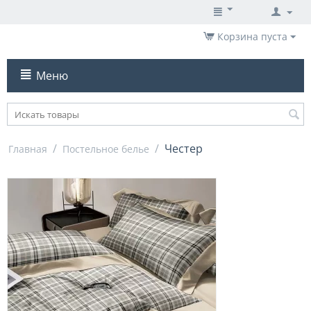
Корзина пуста
Меню
/
/
Честер
Главная
Постельное белье