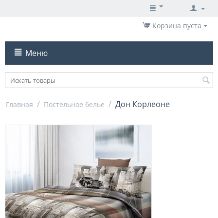
Корзина пуста
Меню
/
/
Дон Корлеоне
Главная
Постельное белье