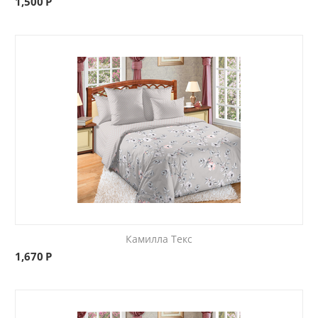
1,500
Р
Камилла Текс
1,670
Р