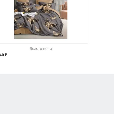
Золото ночи
840
Р