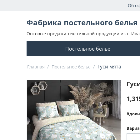
Об о
Фабрика постельного белья
Оптовые продажи текстильной продукции из г. Ива
Постельное белье
/
/
Гуси мята
Главная
Постельное белье
Гус
1,31
Вдохн
Вариа