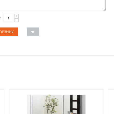
+
:
−
КОРЗИНУ