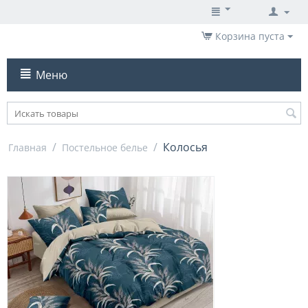
Корзина пуста
Меню
/
/
Колосья
Главная
Постельное белье