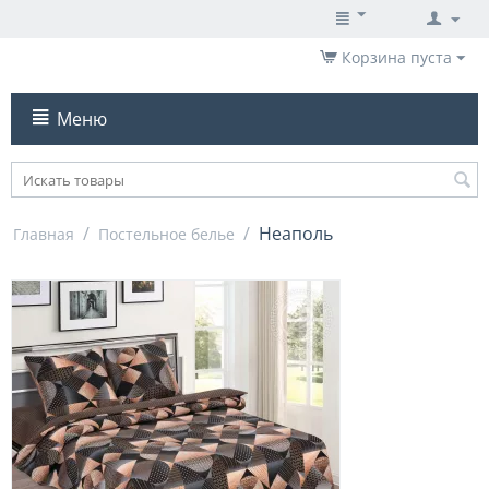
Корзина пуста
Меню
/
/
Неаполь
Главная
Постельное белье