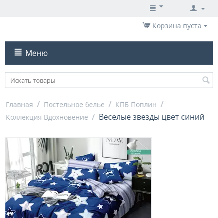
Корзина пуста
Меню
/
/
/
Главная
Постельное белье
КПБ Поплин
/
Веселые звезды цвет синий
Коллекция Вдохновение