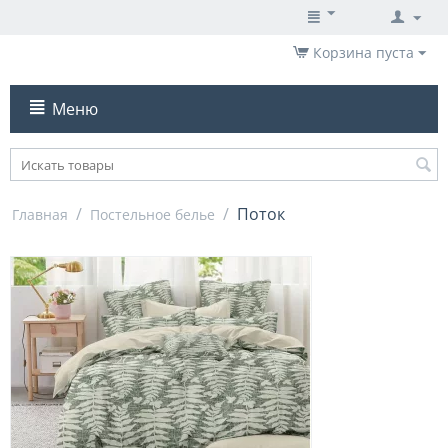
Корзина пуста
Меню
/
/
Поток
Главная
Постельное белье