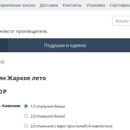
формлении заказа
Доставка
Контакты
Упаковка
Сертифик
ново от производителя.
Подушки и одеяла
то
ин Жаркое лето
0
Р
- Камелия:
1,5 спальное белье
2,0 спальное белье
2,0 спальное с евро простыней (4 наволочки)