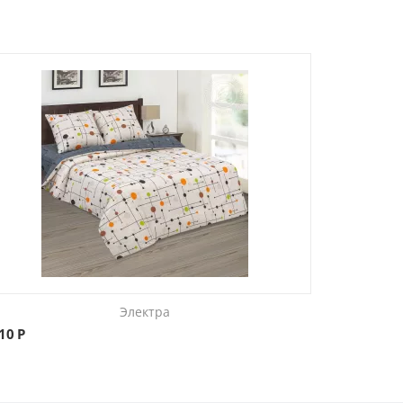
Электра
710
Р