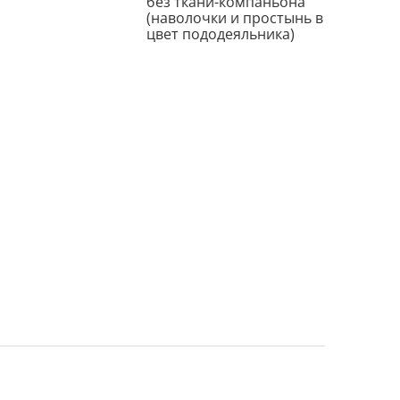
без ткани-компаньона
(наволочки и простынь в
цвет пододеяльника)