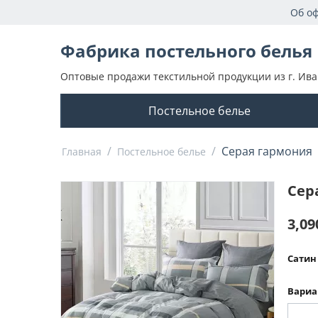
Об о
Фабрика постельного белья
Оптовые продажи текстильной продукции из г. Ива
Постельное белье
/
/
Серая гармония
Главная
Постельное белье
Сер
3,09
Сатин 
Вариа