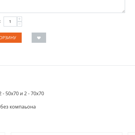
+
:
−
КОРЗИНУ
- 50х70 и 2 - 70х70
 без компаьона