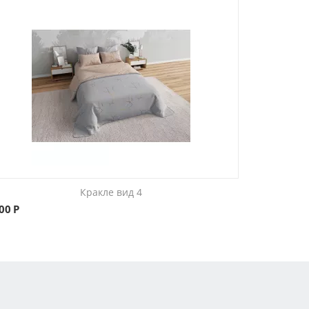
Кракле вид 4
500
Р