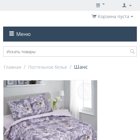
Корзина пуста
Меню
/
/
Шанс
Главная
Постельное белье