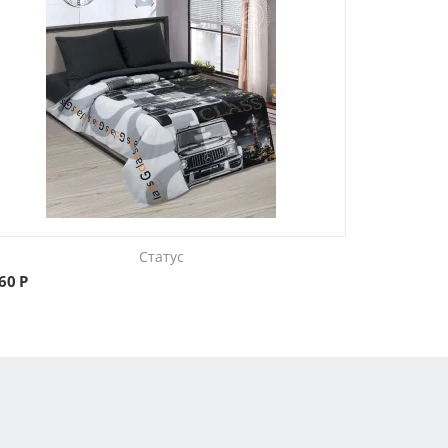
Статус
560
Р