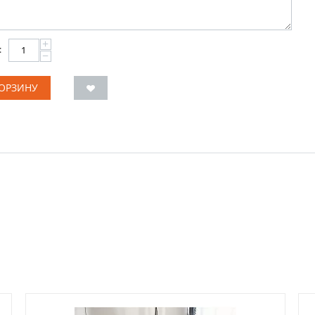
+
:
−
КОРЗИНУ