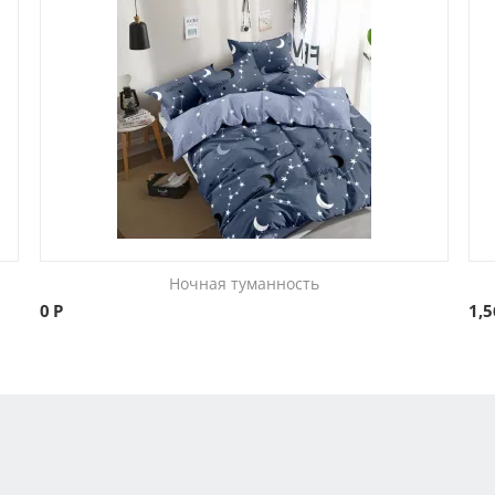
Ночная туманность
0
Р
1,