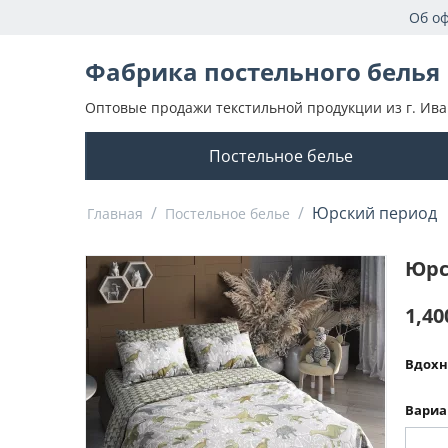
Об о
Фабрика постельного белья
Оптовые продажи текстильной продукции из г. Ива
Постельное белье
/
/
Юрский период
Главная
Постельное белье
Юрс
1,40
Вдохн
Вариа