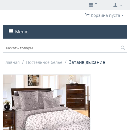
Корзина пуста
Меню
/
/
Затаив дыхание
Главная
Постельное белье