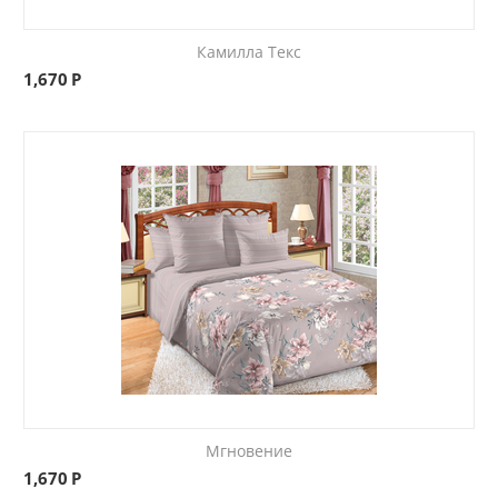
Камилла Текс
1,670
Р
Мгновение
1,670
Р