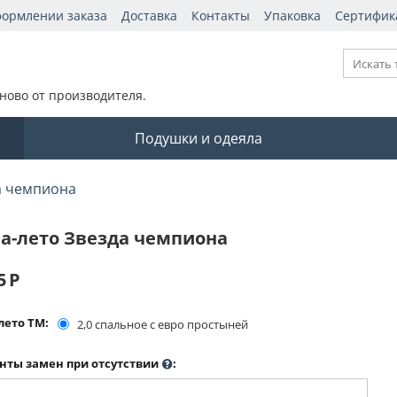
формлении заказа
Доставка
Контакты
Упаковка
Сертифик
ново от производителя.
Подушки и одеяла
а чемпиона
а-лето Звезда чемпиона
5
Р
лето ТМ:
2,0 спальное с евро простыней
нты замен при отсутствии
: