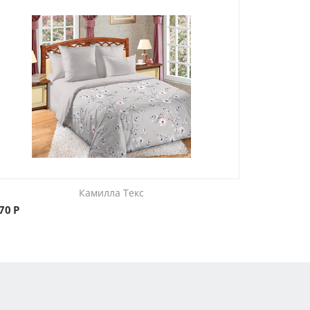
Камилла Текс
670
Р