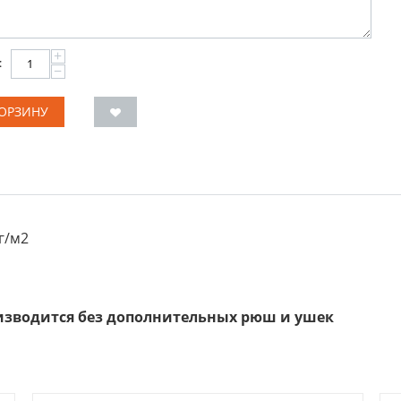
+
:
−
КОРЗИНУ
г/м2
изводится без дополнительных рюш и ушек