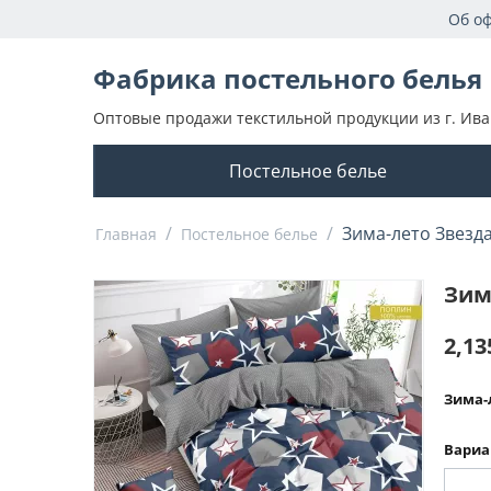
Об о
Фабрика постельного белья
Оптовые продажи текстильной продукции из г. Ива
Постельное белье
/
/
Зима-лето Звезд
Главная
Постельное белье
Зим
2,13
Зима-
Вариа