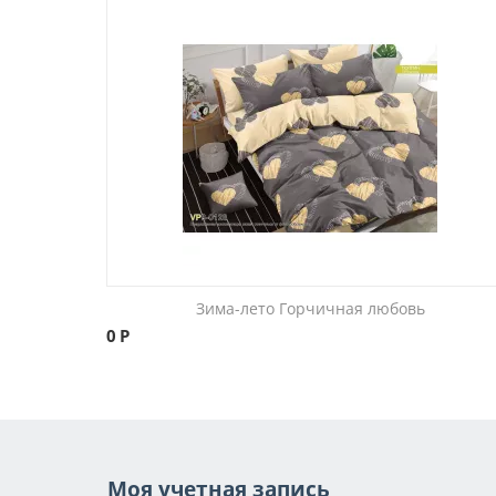
Зима-лето Горчичная любовь
0
Р
Моя учетная запись