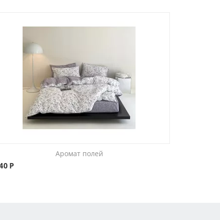
Аромат полей
840
Р