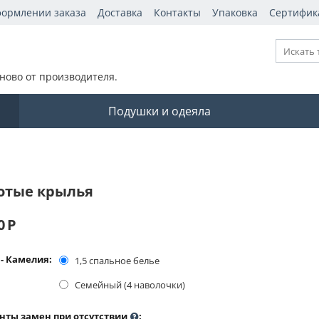
формлении заказа
Доставка
Контакты
Упаковка
Сертифик
ново от производителя.
Подушки и одеяла
отые крылья
0
Р
- Камелия:
1,5 спальное белье
Семейный (4 наволочки)
нты замен при отсутствии
: