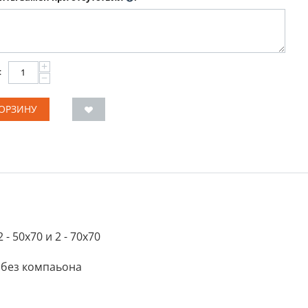
+
:
−
КОРЗИНУ
- 50х70 и 2 - 70х70
 без компаьона