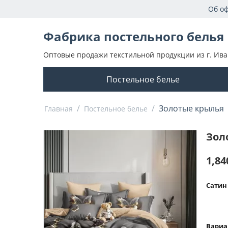
Об о
Фабрика постельного белья
Оптовые продажи текстильной продукции из г. Ива
Постельное белье
/
/
Золотые крылья
Главная
Постельное белье
Зол
1,84
Сатин 
Вариа