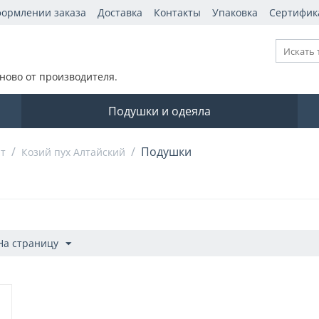
формлении заказа
Доставка
Контакты
Упаковка
Сертифик
ново от производителя.
Подушки и одеяла
/
/
Подушки
т
Козий пух Алтайский
На страницу