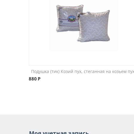
Подушка (тик) Козий пух, стеганная на козьем пу
880
Р
Моя учетная запись