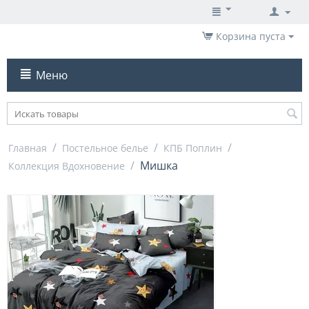
Корзина пуста
Меню
/
/
/
Главная
Постельное белье
КПБ Поплин
/
Мишка
Коллекция Вдохновение