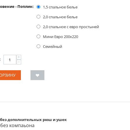
овение - Поплин:
1,5 спальное белье
2,0 спальное белье
2,0 спальное с евро простыней
Мини Евро 200x220
Семейный
+
:
−
КОРЗИНУ
 без дополнительных рюш и ушек
 без компаьона