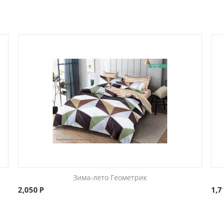
Зима-лето Геометрик
2,050
Р
1,