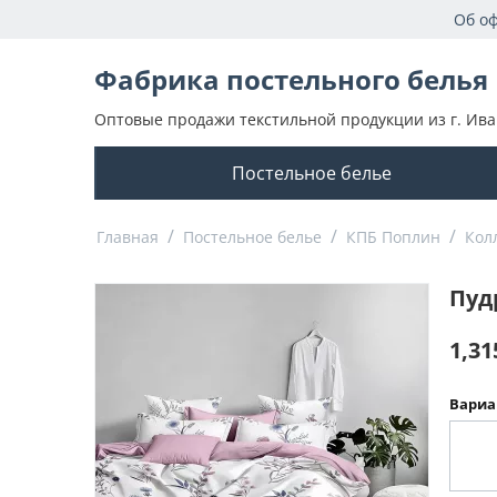
Об о
Фабрика постельного белья
Оптовые продажи текстильной продукции из г. Ива
Постельное белье
/
/
/
Главная
Постельное белье
КПБ Поплин
Кол
Пуд
1,31
Вариа