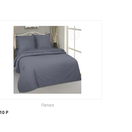
Пепел
710
Р