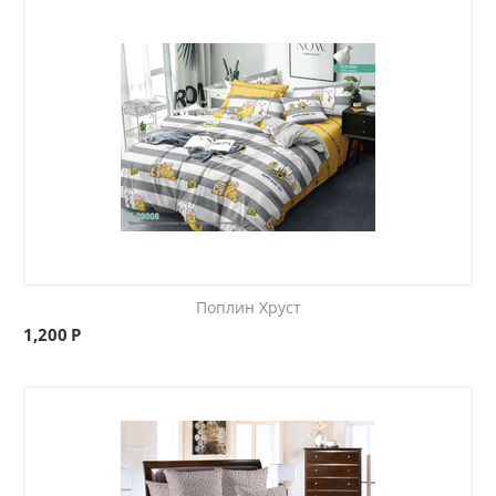
Поплин Хруст
1,200
Р